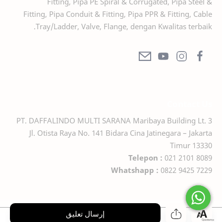
Fitting, Pipa PE Spiral & Corrugated, Pipa Steel &
Fitting, Pipa Conduit & Fitting, Pipa PPR & Fitting, Cable
Tray/Ladder, Valve, Flange, dengan Kwalitas terbaik.
Contact Us
PT. DAFFALINDO MULTI SARANA Maribaya Building Lt. 3
Jl. Otista Raya No. 141 Bidara Cina Jatinegara – Jakarta
Timur 13330
Telepon :
021 2101 8089
Whatshapp :
0822 9425 7229
إرسال تعليق