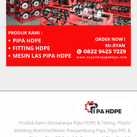
Produk kami diantaranya Pipa HDPE & Fitting, Plastic
Welding Machine/Mesin Penyambung Pipa, Pipa PVC &