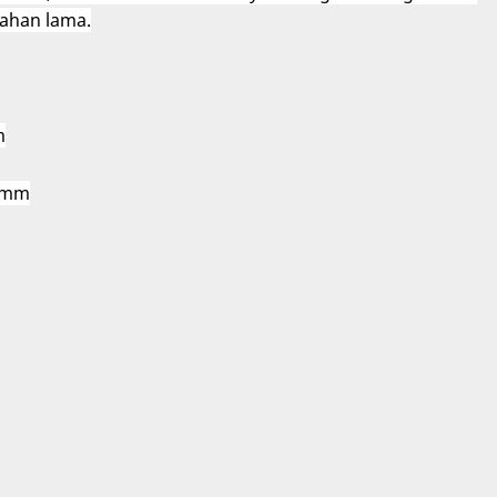
ahan lama.
m
00mm